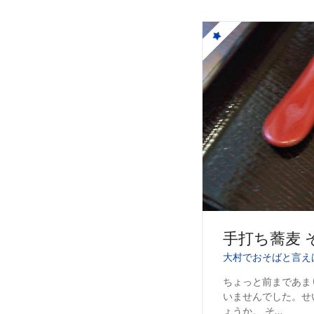
手打ち蕎麦 
大村でおそばと言え
ちょっと前まであま
いませんでした。せ
ょうか。 そ…