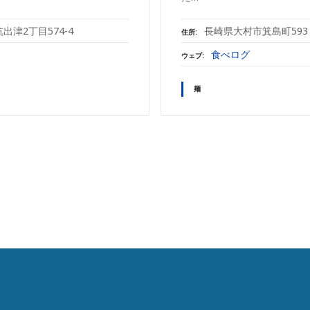
出津2丁目574-4
長崎県大村市箕島町593
住所
食べログ
ウェブ
麺