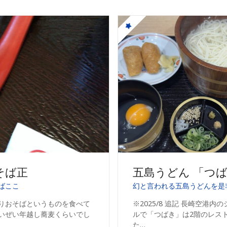
そば正
五島うどん 「つ
ばここ
幻と言われる五島うどんを是
りおそばというものを食べて
※2025/8 追記 長崎空港
いぜい年越し蕎麦くらいでし
ルで「つばき」は2階のレス
た…