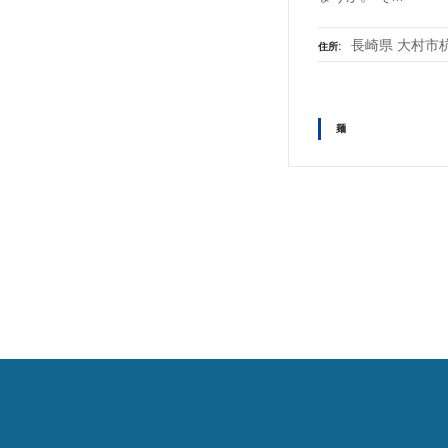
長崎県 大村市杭
住所
麺
投
稿
ナ
ビ
ゲ