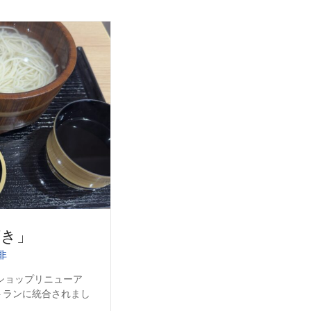
ばき」
非
内のショップリニューア
トランに統合されまし