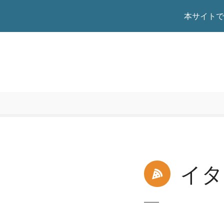
本サイトで
本
文
へ
ス
キ
ッ
プ
イタ