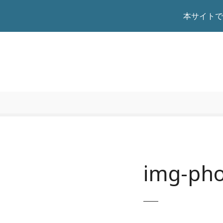
本サイトで
本
文
へ
ス
キ
ッ
プ
img-pho